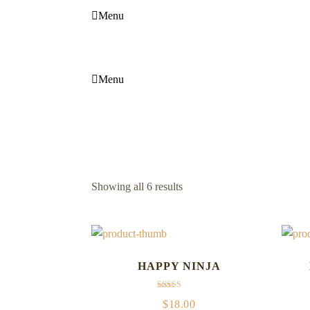
Menu
Menu
Showing all 6 results
HAPPY NINJA
Rated
$
18.00
5.00