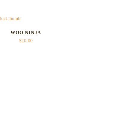
out of 5
out of 5
WOO NINJA
$
20.00