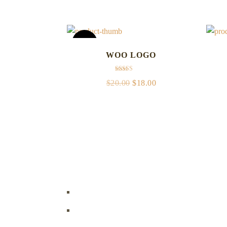
out of 5
SALE
WOO LOGO
Rated
$
20.00
$
18.00
4.00
out of 5