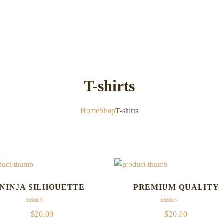
T-shirts
Home
Shop
T-shirts
NINJA SILHOUETTE
PREMIUM QUALIT
Rated
Rated
$
20.00
$
20.00
5.00
4.50