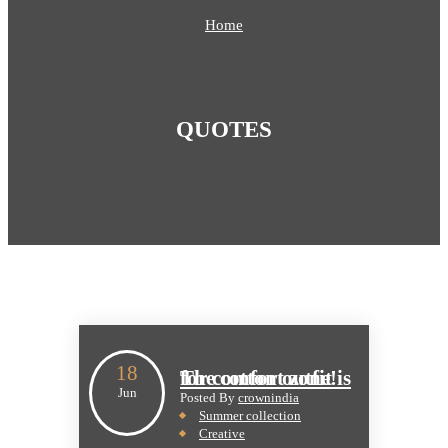
Home
QUOTES
18
The cotton outfit is for comfort zone!
Jun
Posted By
crownindia
Summer collection
Creative